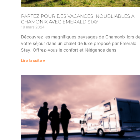
PARTEZ POUR DES VACANCES INOUBLIABLES A
CHAMONIX AVEC EMERALD STAY
19 mars 2024
Découvrez les magnifiques paysages de Chamonix lors d
votre séjour dans un chalet de luxe proposé par Emerald
Stay. Offrez-vous le confort et l’élégance dans
Lire la suite »