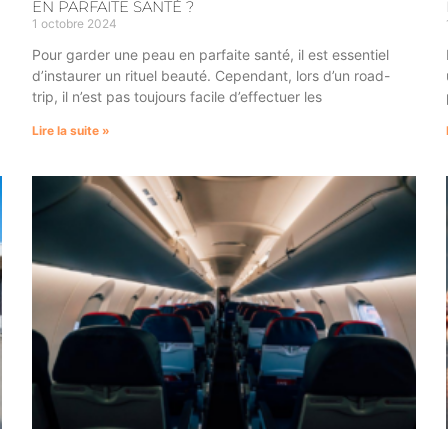
EN PARFAITE SANTÉ ?
1 octobre 2024
Pour garder une peau en parfaite santé, il est essentiel
d’instaurer un rituel beauté. Cependant, lors d’un road-
trip, il n’est pas toujours facile d’effectuer les
Lire la suite »