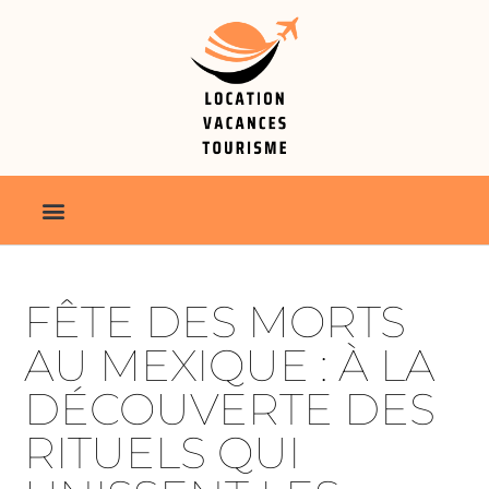
FÊTE DES MORTS
AU MEXIQUE : À LA
DÉCOUVERTE DES
RITUELS QUI