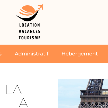
s
Administratif
Hébergement
 LA
T LA