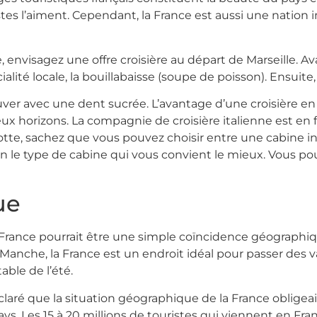
istes l’aiment. Cependant, la France est aussi une nation i
envisagez une offre croisière au départ de Marseille. A
ialité locale, la bouillabaisse (soupe de poisson). Ensuite, a
ver avec une dent sucrée. L’avantage d’une croisière e
x horizons. La compagnie de croisière italienne est en 
flotte, sachez que vous pouvez choisir entre une cabine i
lon le type de cabine qui vous convient le mieux. Vous
ue
a France pourrait être une simple coïncidence géographiq
 Manche, la France est un endroit idéal pour passer des vac
ble de l’été.
laré que la situation géographique de la France obligea
ys. Les 15 à 20 millions de touristes qui viennent en Fr