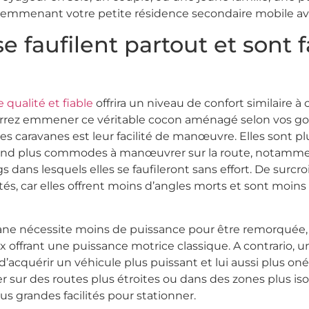
 emmenant votre petite résidence secondaire mobile a
 faufilent partout et sont f
 qualité et fiable
offrira un niveau de confort similaire à 
rrez emmener ce véritable cocon aménagé selon vos goût
es caravanes est leur facilité de manœuvre. Elles sont pl
s rend plus commodes à manœuvrer sur la route, notamme
dans lesquels elles se faufileront sans effort. De surcro
s, car elles offrent moins d’angles morts et sont moins
vane nécessite moins de puissance pour être remorquée, 
x offrant une puissance motrice classique. A contrario, u
d’acquérir un véhicule plus puissant et lui aussi plus on
 sur des routes plus étroites ou dans des zones plus iso
us grandes facilités pour stationner.