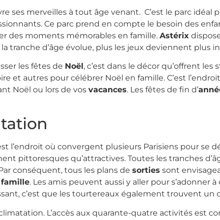
re ses merveilles à tout âge venant. C’est le parc idéal po
passionnants. Ce parc prend en compte le besoin des enf
asser des moments mémorables en famille.
Astérix
dispose
la tranche d’âge évolue, plus les jeux deviennent plus in
sser les fêtes de
Noël
, c’est dans le décor qu’offrent les s
ire et autres pour célébrer Noël en famille. C’est l’endro
nt Noël ou lors de vos
vacances
. Les fêtes de fin d’
anné
tation
est l’endroit où convergent plusieurs Parisiens pour se d
nt pittoresques qu’attractives. Toutes les tranches d’
 Par conséquent, tous les plans de
sorties
sont envisageab
e
famille
. Les amis peuvent aussi y aller pour s’adonner à 
éressant, c’est que les tourtereaux également trouvent un
cclimatation. L’accès aux quarante-quatre activités est co