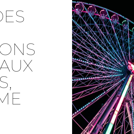
DES
IONS
 AUX
S,
ME