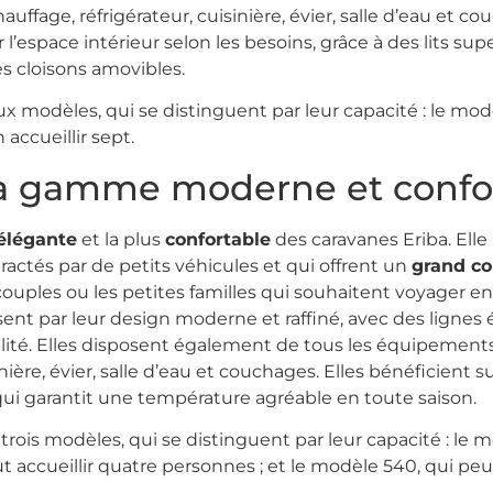
uffage, réfrigérateur, cuisinière, évier, salle d’eau et co
r l’espace intérieur selon les besoins, grâce à des lits s
s cloisons amovibles.
odèles, qui se distinguent par leur capacité : le modèl
accueillir sept.
 la gamme moderne et confo
élégante
et la plus
confortable
des caravanes Eriba. Ell
tractés par de petits véhicules et qui offrent un
grand co
s couples ou les petites familles qui souhaitent voyager e
sent par leur design moderne et raffiné, avec des lignes
ité. Elles disposent également de tous les équipements
sinière, évier, salle d’eau et couchages. Elles bénéficient
qui garantit une température agréable en toute saison.
s modèles, qui se distinguent par leur capacité : le mo
t accueillir quatre personnes ; et le modèle 540, qui peu