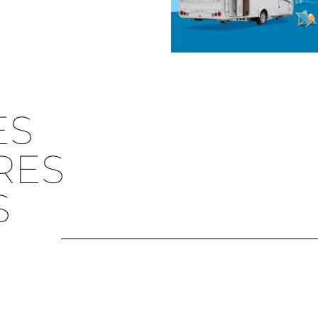
ES
RES
S