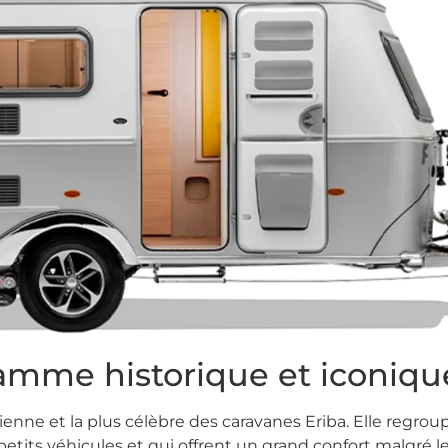
 gamme historique et iconiqu
ienne et la plus célèbre des caravanes Eriba. Elle regr
etits véhicules et qui offrent un grand confort malgré leu