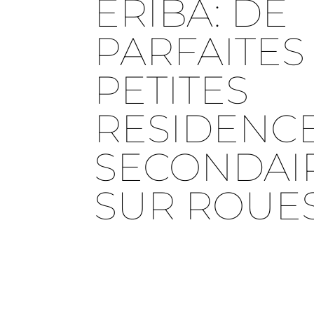
ERIBA: DE
PARFAITES
PETITES
RESIDENC
SECONDAI
SUR ROUE