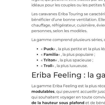
idéaux pour les couples ou les petites f
Les caravanes Eriba Touring se caractér
bénéficier d’une bonne ventilation. El
chauffage, réfrigérateur, cuisinière, évi
personnes, selon les modèles.
La gamme comprend plusieurs séries, qu
«
Puck
« , la plus petite et la plus l
«
Familia
« , la plus populaire ;
«
Triton
« , la plus spacieuse ;
«
Troll
« , la plus luxueuse.
Eriba Feeling : la
La gamme Eriba Feeling est la plus réce
modulables
, qui peuvent accueillir ju
qui souhaitent voyager en toute convivial
de la hauteur sous plafond
et de béné