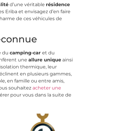
lité
d’une véritable
résidence
s Eriba et envisagez d’en faire
le charme de ces véhicules de
econnue
e du
camping-car
et du
confèrent une
allure unique
ainsi
 isolation thermique, leur
 déclinent en plusieurs gammes,
e, en famille ou entre amis,
vous souhaitez
acheter une
mérer pour vous dans la suite de