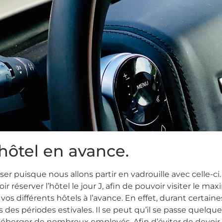
’hôtel en avance.
ser puisque nous allons partir en vadrouille avec celle
r réserver l’hôtel le jour J, afin de pouvoir visiter le m
 vos différents hôtels à l’avance. En effet, durant certai
des périodes estivales. Il se peut qu’il se passe quelqu
héberger de nombreux employés. Afin d’éviter de devoir d