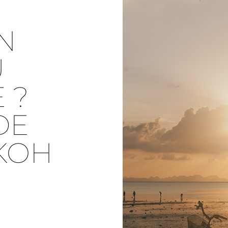
N
U
 ?
DE
KOH